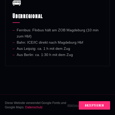
🚌
ÜBERREGIONAL
Fernbus: Flixbus hält am ZOB Magdeburg (10 min
zum Hbf)
Bahn: ICE/IC direkt nach Magdeburg Hbf
Aus Leipzig: ca. 1 h mit dem Zug
Aus Berlin: ca. 1:30 h mit dem Zug
Diese Website verwendet Google Fonts und
AKZEPTIEREN
Ablehnen
Google Maps.
Datenschutz
♡ © 2026 LOVE MUSIC
FESTIVAL
· ALLE RECHTE VORBEHALTEN
IMPRESSUM
DATENSCHUTZ
KONTAKT